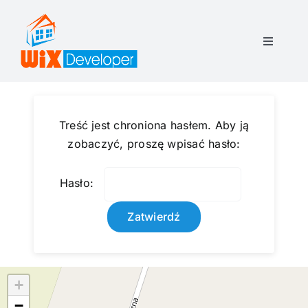
Przejdź
do
zawartości
Toggle
Navigati
O nas
Dotrzymanie obietnic
Treść jest chroniona hasłem. Aby ją
zobaczyć, proszę wpisać hasło:
Akcjonariat
Hasło:
Oferta
Inwestycje
+
Kontakt
−